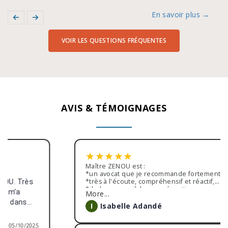
En savoir plus →
VOIR LES QUESTIONS FRÉQUENTES
AVIS & TÉMOIGNAGES
★
★
★
★
★
Maître ZENOU est :
*un avocat que je recommande fortement,
*très à l'écoute, compréhensif et réactif,
*de bon conseil, bonne réception,
More...
*traitement de mon dossier avec beaucoup
d'efficacité,
I
Isabelle Adandé
15/02/2024