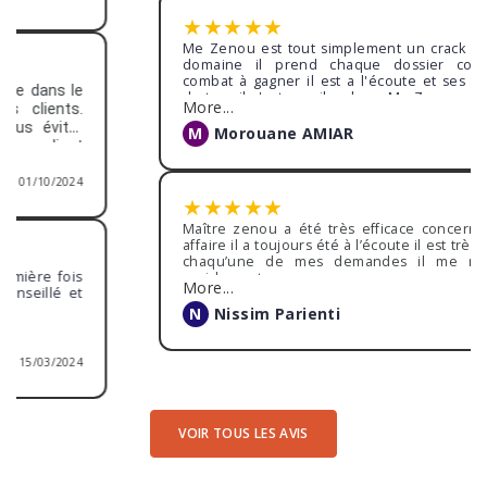
Pour conclure, je suis très satisfaite de la décision
finale prise : ancien employeur condamné.
Encore merci Maître ZENOU pour tout !
★
★
★
★
★
Me Zenou est tout simplement un crack dons son
domaine il prend chaque dossier comme un
combat à gagner il est a l'écoute et ses collègues
de travail c'est pareil sa boss Me Zenou a les reins
More...
sont solide pour les affaire complexes on a gagné
malgré la difficulté du dossier et ma position était
M
Morouane AMIAR
09/02/2024
plus que compliqué à démontrer il a su démontré
et a la barre préstence intelligence et maîtrise l'art
oratoire était de rigueur
★
★
★
★
★
Maître zenou a été très efficace concernant mon
affaire il a toujours été à l’écoute il est très réactif à
chaqu’une de mes demandes il me répondait
rapidement.
More...
Grâce à ces compétences j ai obtenu satisfaction
lors de mon procès
N
Nissim Parienti
15/12/2023
VOIR TOUS LES AVIS