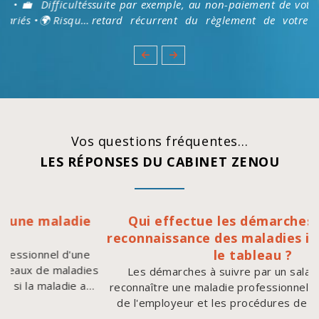
suite par exemple, au non-paiement de votre salaire, ou le
retard récurrent du règlement de votre salaire ? ➡️Le
Cabinet Zenou vous détaille la procédure de prise d'acte.
👉https://cabinet-zenou.fr/actualites/droits-du-
salarie/comment-fonctionne-la-prise-d-acte.html
#prudhommes
Vos questions fréquentes…
LES RÉPONSES DU CABINET ZENOU
Qui effectue les démarches pour une
reconnaissance des maladies inscrites dans
le tableau ?
Les démarches à suivre par un salarié pour faire
reconnaître une maladie professionnelle les obligations
de l'employeur et les procédures de déclaration à la
CPAM