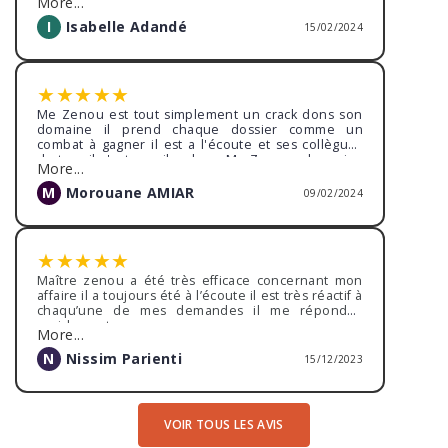
More...
*traitement de mon dossier avec beaucoup
d'efficacité,
I
Isabelle Adandé
15/02/2024
Pour conclure, je suis très satisfaite de la décision
finale prise : ancien employeur condamné.
Encore merci Maître ZENOU pour tout !
★
★
★
★
★
Me Zenou est tout simplement un crack dons son
domaine il prend chaque dossier comme un
combat à gagner il est a l'écoute et ses collègues
de travail c'est pareil sa boss Me Zenou a les reins
More...
sont solide pour les affaire complexes on a gagné
malgré la difficulté du dossier et ma position était
M
Morouane AMIAR
09/02/2024
plus que compliqué à démontrer il a su démontré
et a la barre préstence intelligence et maîtrise l'art
oratoire était de rigueur
★
★
★
★
★
Maître zenou a été très efficace concernant mon
affaire il a toujours été à l’écoute il est très réactif à
chaqu’une de mes demandes il me répondait
rapidement.
More...
Grâce à ces compétences j ai obtenu satisfaction
lors de mon procès
N
Nissim Parienti
15/12/2023
VOIR TOUS LES AVIS