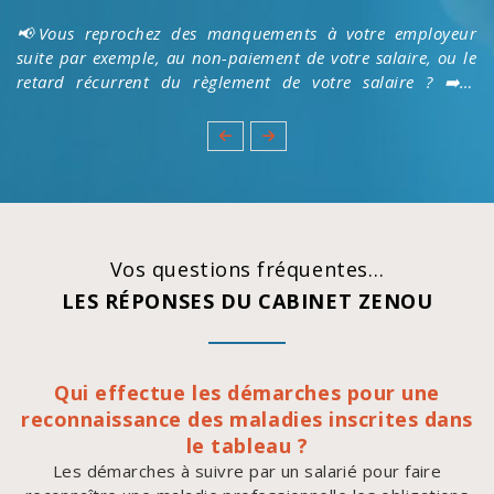
📢Vous reprochez des manquements à votre employeur
suite par exemple, au non-paiement de votre salaire, ou le
retard récurrent du règlement de votre salaire ? ➡️Le
Cabinet Zenou vous détaille la procédure de prise d'acte.
👉https://cabinet-zenou.fr/actualites/droits-du-
salarie/comment-fonctionne-la-prise-d-acte.html
#prudhommes
Vos questions fréquentes…
LES RÉPONSES DU CABINET ZENOU
Qui effectue les démarches pour une
reconnaissance des maladies inscrites dans
le tableau ?
Les démarches à suivre par un salarié pour faire