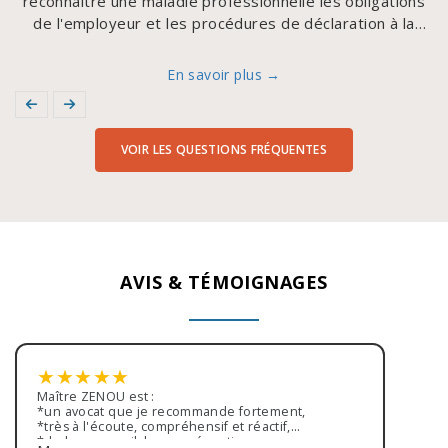
reconnaître une maladie professionnelle les obligations
de l'employeur et les procédures de déclaration à la
CPAM
En savoir plus →
VOIR LES QUESTIONS FRÉQUENTES
AVIS & TÉMOIGNAGES
★
★
★
★
★
Maître ZENOU est :
*un avocat que je recommande fortement,
*très à l'écoute, compréhensif et réactif,
*de bon conseil, bonne réception,