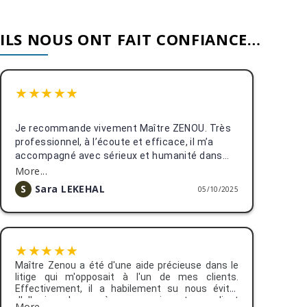
ILS NOUS ONT FAIT CONFIANCE…
★
★
★
★
★
Je recommande vivement Maître ZENOU. Très
professionnel, à l’écoute et efficace, il m’a
accompagné avec sérieux et humanité dans
mes démarches. Merci encore pour votre aide
More...
précieuse et votre disponibilité !
S
Sara LEKEHAL
05/10/2025
★
★
★
★
★
Maître Zenou a été d'une aide précieuse dans le
litige qui m'opposait à l'un de mes clients.
Effectivement, il a habilement su nous éviter
d'aller jusqu'au procès en convaincant mon client
More...