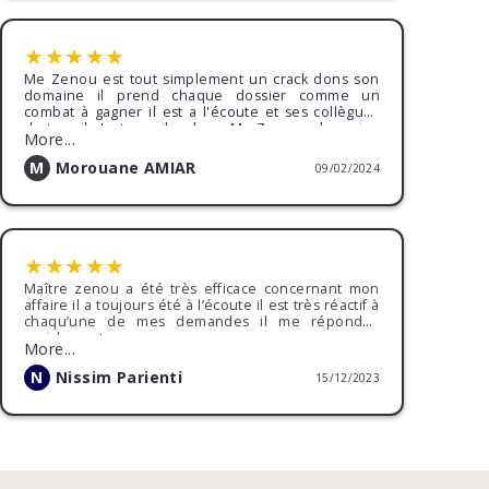
finale prise : ancien employeur condamné.
Encore merci Maître ZENOU pour tout !
★
★
★
★
★
Me Zenou est tout simplement un crack dons son
domaine il prend chaque dossier comme un
combat à gagner il est a l'écoute et ses collègues
de travail c'est pareil sa boss Me Zenou a les reins
More...
sont solide pour les affaire complexes on a gagné
malgré la difficulté du dossier et ma position était
M
Morouane AMIAR
09/02/2024
plus que compliqué à démontrer il a su démontré
et a la barre préstence intelligence et maîtrise l'art
oratoire était de rigueur
★
★
★
★
★
Maître zenou a été très efficace concernant mon
affaire il a toujours été à l’écoute il est très réactif à
chaqu’une de mes demandes il me répondait
rapidement.
More...
Grâce à ces compétences j ai obtenu satisfaction
lors de mon procès
N
Nissim Parienti
15/12/2023