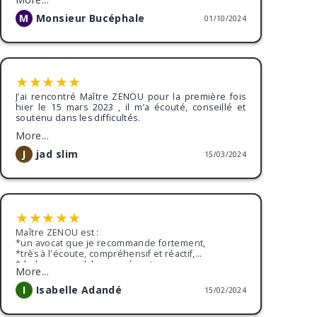
d'accepter un accord financier qui a su me
satisfaire. Pourtant, le client était de mauvaise foi
M
Monsieur Bucéphale
01/10/2024
depuis le début de l'affaire, mais Maître Zenou a
su trouver les mots pour l'acculer et le mettre
face à ses responsabilités.
De plus, c'était rapide et efficace.
★
★
★
★
★
J’ai rencontré Maître ZENOU pour la première fois
hier le 15 mars 2023 , il m’a écouté, conseillé et
soutenu dans les difficultés.
More...
J
jad slim
15/03/2024
★
★
★
★
★
Maître ZENOU est :
*un avocat que je recommande fortement,
*très à l'écoute, compréhensif et réactif,
*de bon conseil, bonne réception,
More...
*traitement de mon dossier avec beaucoup
d'efficacité,
I
Isabelle Adandé
15/02/2024
Pour conclure, je suis très satisfaite de la décision