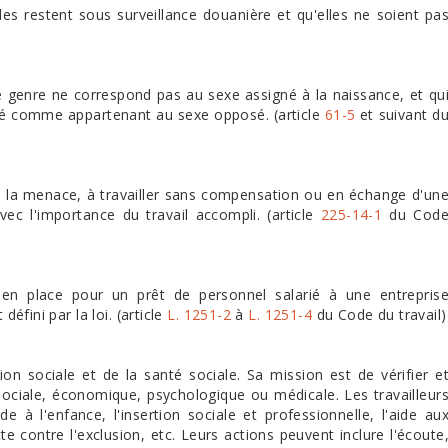
lles restent sous surveillance douanière et qu'elles ne soient pa
e genre ne correspond pas au sexe assigné à la naissance, et qu
pté comme appartenant au sexe opposé. (article
61-5
et suivant d
ou la menace, à travailler sans compensation ou en échange d'un
ec l'importance du travail accompli. (article
225-14-1
du Cod
 en place pour un prêt de personnel salarié à une entrepris
défini par la loi. (article
L. 1251-2
à
L. 1251-4
du Code du travail)
on sociale et de la santé sociale. Sa mission est de vérifier e
é sociale, économique, psychologique ou médicale. Les travailleur
e à l'enfance, l'insertion sociale et professionnelle, l'aide au
e contre l'exclusion, etc. Leurs actions peuvent inclure l'écoute