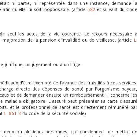
était ni partie, ni représentée dans une instance, demande l
afin qu'elle lui soit inopposable. (article
582
et suivant du Cod
lir seul les actes de la vie courante. Le recours nécessaire 
majoration de la pension d'invalidité ou de vieillesse. (article
L
e juridique, un jugement ou à un litige.
dicaux d'être exempté de l'avance des frais liés à ces services
n charge directe des dépenses de santé par l'organisme payeur
édicaux et de demander ensuite un remboursement. Il concerne le
e maladie obligatoire. L'assuré peut présenter sa carte d'assur
oits, et le professionnel de santé est directement rémunéré pa
nt
L. 861-3
du code de la sécurité sociale)
re deux ou plusieurs personnes, qui conviennent de mettre e