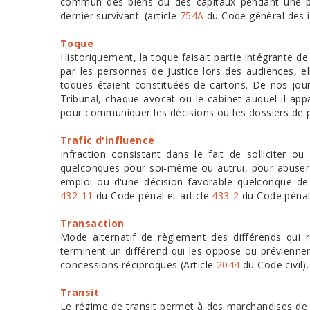
commun des biens ou des capitaux pendant une pé
dernier survivant. (article
754A
du Code général des 
Toque
Historiquement, la toque faisait partie intégrante d
par les personnes de Justice lors des audiences, ell
toques étaient constituées de cartons. De nos jours
Tribunal, chaque avocat ou le cabinet auquel il ap
pour communiquer les décisions ou les dossiers de p
Trafic d'influence
Infraction consistant dans le fait de solliciter 
quelconques pour soi-même ou autrui, pour abuser d
emploi ou d'une décision favorable quelconque de l
432-11
du Code pénal et article
433-2
du Code pénal
Transaction
Mode alternatif de règlement des différends qui r
terminent un différend qui les oppose ou prévienne
concessions réciproques (Article
2044
du Code civil).
Transit
Le régime de transit permet à des marchandises de 