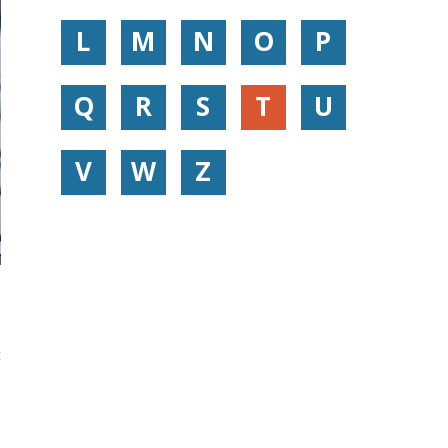
L
M
N
O
P
Q
R
S
T
U
V
W
Z
s
t
e