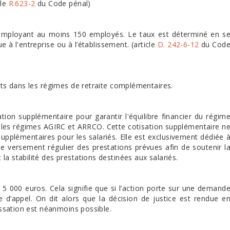
cle
R.623-2
du Code pénal)
es employant au moins 150 employés. Le taux est déterminé en s
e à l'entreprise ou à l’établissement. (article
D. 242-6-12
du Cod
oits dans les régimes de retraite complémentaires.
tion supplémentaire pour garantir l'équilibre financier du régim
 les régimes AGIRC et ARRCO. Cette cotisation supplémentaire n
e supplémentaires pour les salariés. Elle est exclusivement dédiée 
 le versement régulier des prestations prévues afin de soutenir l
a stabilité des prestations destinées aux salariés.
 5 000 euros. Cela signifie que si l’action porte sur une demand
le d’appel. On dit alors que la décision de justice est rendue e
cassation est néanmoins possible.