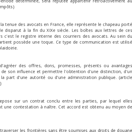
riode déterminée, sera réputée appartenir rétroactivement a
impôts)
e la tenue des avocats en France, elle représente le chapeau port
e disparut à la fin du XIXe siècle. Les boîtes aux lettres de ce
 c'est le registre interne des courriers des avocats. Au sein d
partient possède une toque. Ce type de communication est utilis
laidoirie.
ou d'agréer des offres, dons, promesses, présents ou avantage
e son influence et permettre l'obtention d'une distinction, d'u
a part d'une autorité ou d'une administration publique. (articl
)
epose sur un contrat conclu entre les parties, par lequel elle
nt une contestation à naître. Cet accord est obtenu au moyen d
traverser les frontières sans être soumises aux droits de douan