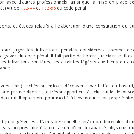
ation avec d'autres professionnels, ainsi que la mise en place d
. (Article
132-44
et
132-55
du code pénal)
orts, et études relatifs à l'élaboration d'une constitution ou a
e pour juger les infractions pénales considérées comme de
 graves du code pénal. Il fait partie de l'ordre judiciaire et il es
 les infractions routières, les atteintes légères aux biens ou au
tance.
vres d'art) cachés ou enfouis découverte par l'effet du hasard
une preuve directe. Le trésor appartient à celui qui le découvr
'autrui. Il appartient pour moitié à l'inventeur et au propriétaire
t pour gérer les affaires personnelles et/ou patrimoniales d'u
 ses propres intérêts en raison d'une incapacité physique o
 ses droits patrimoniaux. Cependant, pour effectuer des actes d