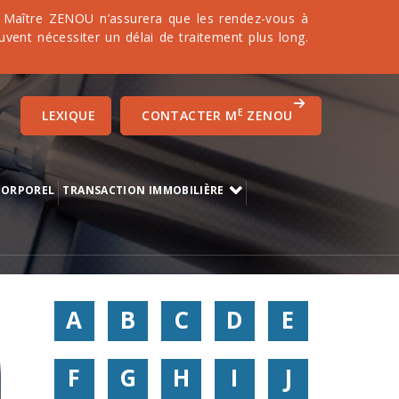
it. Maître ZENOU n’assurera que les rendez-vous à
uvent nécessiter un délai de traitement plus long.
E
LEXIQUE
CONTACTER M
ZENOU
CORPOREL
TRANSACTION IMMOBILIÈRE
A
B
C
D
E
F
G
H
I
J