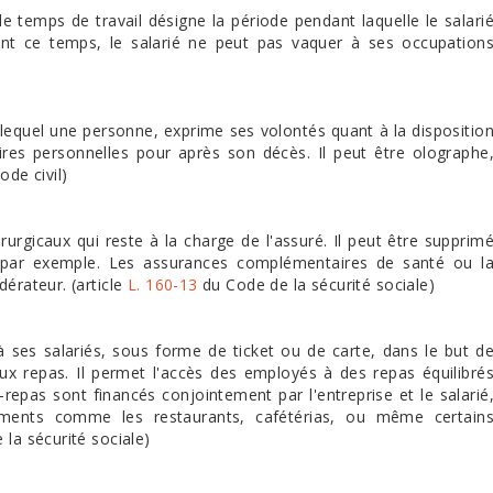
 temps de travail désigne la période pendant laquelle le salari
ant ce temps, le salarié ne peut pas vaquer à ses occupation
r lequel une personne, exprime ses volontés quant à la dispositio
aires personnelles pour après son décès. Il peut être olographe
ode civil)
urgicaux qui reste à la charge de l'assuré. Il peut être supprim
il par exemple. Les assurances complémentaires de santé ou l
dérateur. (article
L. 160-13
du Code de la sécurité sociale)
à ses salariés, sous forme de ticket ou de carte, dans le but d
ux repas. Il permet l'accès des employés à des repas équilibré
-repas sont financés conjointement par l'entreprise et le salarié
ssements comme les restaurants, cafétérias, ou même certain
la sécurité sociale)