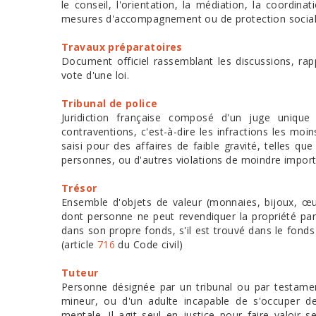
le conseil, l'orientation, la médiation, la coordin
mesures d'accompagnement ou de protection sociale
Travaux préparatoires
Document officiel rassemblant les discussions, rapp
vote d'une loi.
Tribunal de police
Juridiction française composé d'un juge uniqu
contraventions, c'est-à-dire les infractions les moins
saisi pour des affaires de faible gravité, telles que
personnes, ou d'autres violations de moindre impor
Trésor
Ensemble d'objets de valeur (monnaies, bijoux, œu
dont personne ne peut revendiquer la propriété par 
dans son propre fonds, s'il est trouvé dans le fonds d
(article
716
du Code civil)
Tuteur
Personne désignée par un tribunal ou par testamen
mineur, ou d'un adulte incapable de s'occuper de
mentale. Il agit seul en justice pour faire valoir