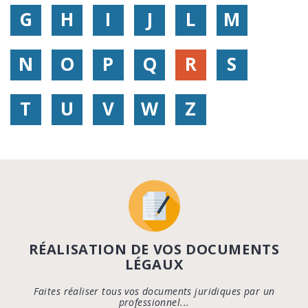
G
H
I
J
L
M
N
O
P
Q
R
S
T
U
V
W
Z
RÉALISATION DE VOS DOCUMENTS
LÉGAUX
Faites réaliser tous vos documents juridiques par un
professionnel...