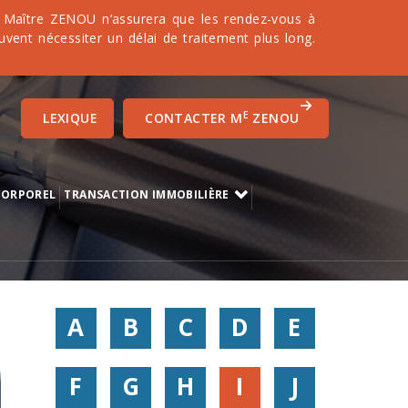
it. Maître ZENOU n’assurera que les rendez-vous à
uvent nécessiter un délai de traitement plus long.
E
LEXIQUE
CONTACTER M
ZENOU
CORPOREL
TRANSACTION IMMOBILIÈRE
A
B
C
D
E
F
G
H
I
J