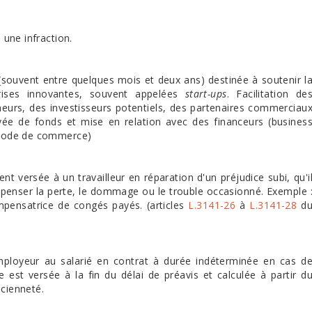
 une infraction.
souvent entre quelques mois et deux ans) destinée à soutenir l
rises innovantes, souvent appelées
start-ups
. Facilitation de
eurs, des investisseurs potentiels, des partenaires commerciau
evée de fonds et mise en relation avec des financeurs (busines
ode de commerce)
versée à un travailleur en réparation d'un préjudice subi, qu'i
mpenser la perte, le dommage ou le trouble occasionné. Exemple 
pensatrice de congés payés. (articles
L.3141-26
à
L.3141-28
d
employeur au salarié en contrat à durée indéterminée en cas d
e est versée à la fin du délai de préavis et calculée à partir d
ncienneté.