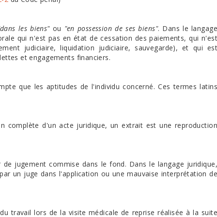
"dans les biens"
ou
"en possession de ses biens"
. Dans le langag
orale qui n'est pas en état de cessation des paiements, qui n'es
ent judiciaire, liquidation judiciaire, sauvegarde), et qui es
 dettes et engagements financiers.
te que les aptitudes de l'individu concerné. Ces termes latin
 complète d'un acte juridique, un extrait est une reproductio
r de jugement commise dans le fond. Dans le langage juridique
s par un juge dans l'application ou une mauvaise interprétation d
 travail lors de la visite médicale de reprise réalisée à la suit