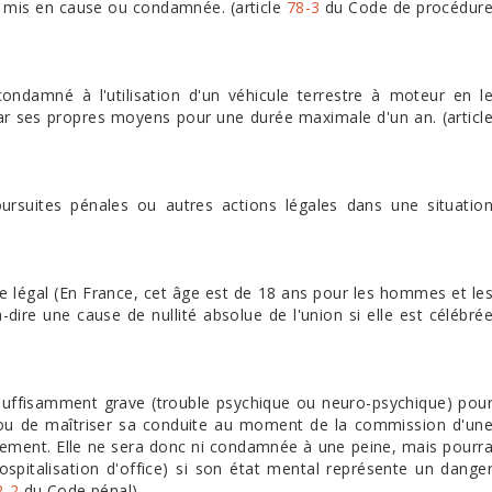
n, mis en cause ou condamnée. (article
78-3
du Code de procédur
ndamné à l'utilisation d'un véhicule terrestre à moteur en l
 par ses propres moyens pour une durée maximale d'un an. (articl
ursuites pénales ou autres actions légales dans une situatio
ge légal (En France, cet âge est de 18 ans pour les hommes et le
dire une cause de nullité absolue de l'union si elle est célébré
suffisamment grave (trouble psychique ou neuro-psychique) pou
ou de maîtriser sa conduite au moment de la commission d'un
alement. Elle ne sera donc ni condamnée à une peine, mais pourr
ospitalisation d'office) si son état mental représente un dange
2-2
du Code pénal)