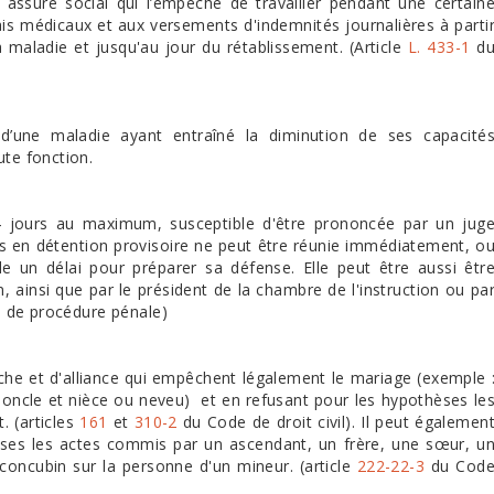
n assuré social qui l’empêche de travailler pendant une certain
rais médicaux et aux versements d'indemnités journalières à parti
a maladie et jusqu'au jour du rétablissement. (Article
L. 433-1
d
 d’une maladie ayant entraîné la diminution de ses capacité
ute fonction.
 4 jours au maximum, susceptible d'être prononcée par un jug
s en détention provisoire ne peut être réunie immédiatement, o
un délai pour préparer sa défense. Elle peut être aussi êtr
, ainsi que par le président de la chambre de l'instruction ou pa
de procédure pénale)
oche et d'alliance qui empêchent légalement le mariage (exemple 
e oncle et nièce ou neveu) et en refusant pour les hypothèses le
t. (articles
161
et
310-2
du Code de droit civil). Il peut égalemen
ueuses les actes commis par un ascendant, un frère, une sœur, u
concubin sur la personne d'un mineur. (article
222-22-3
du Cod