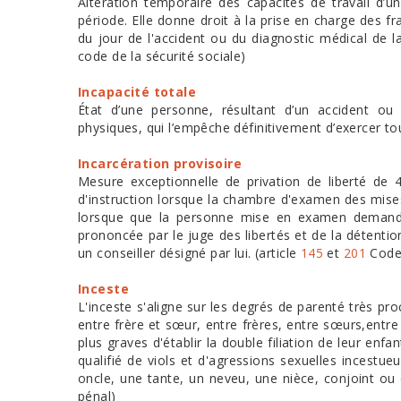
Altération temporaire des capacités de travail d’u
période. Elle donne droit à la prise en charge des f
du jour de l'accident ou du diagnostic médical de l
code de la sécurité sociale)
Incapacité totale
État d’une personne, résultant d’un accident ou
physiques, qui l’empêche définitivement d’exercer to
Incarcération provisoire
Mesure exceptionnelle de privation de liberté de
d'instruction lorsque la chambre d'examen des mise
lorsque que la personne mise en examen demande 
prononcée par le juge des libertés et de la détention
un conseiller désigné par lui. (article
145
et
201
Code 
Inceste
L'inceste s'aligne sur les degrés de parenté très pr
entre frère et sœur, entre frères, entre sœurs,entr
plus graves d'établir la double filiation de leur enfan
qualifié de viols et d'agressions sexuelles incest
oncle, une tante, un neveu, une nièce, conjoint ou 
pénal)