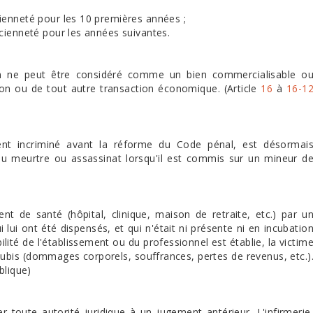
cienneté pour les 10 premières années ;
ncienneté pour les années suivantes.
in ne peut être considéré comme un bien commercialisable o
ion ou de tout autre transaction économique. (Article
16
à
16-1
ment incriminé avant la réforme du Code pénal, est désormai
 meurtre ou assassinat lorsqu'il est commis sur un mineur d
nt de santé (hôpital, clinique, maison de retraite, etc.) par u
 lui ont été dispensés, et qui n'était ni présente ni en incubatio
lité de l'établissement ou du professionnel est établie, la victim
subis (dommages corporels, souffrances, pertes de revenus, etc.)
blique)
r toute autorité juridique à un jugement antérieur. L'infirmerie