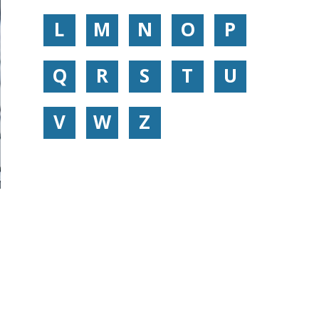
L
M
N
O
P
Q
R
S
T
U
V
W
Z
n
e
s