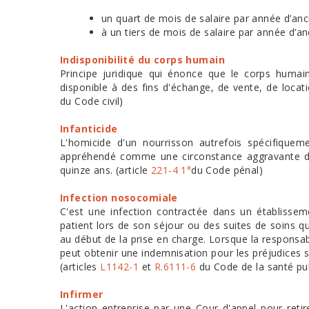
un quart de mois de salaire par année d’an
à un tiers de mois de salaire par année d’a
Indisponibilité du corps humain
Principe juridique qui énonce que le corps huma
disponible à des fins d'échange, de vente, de locat
du Code civil)
Infanticide
L'homicide d'un nourrisson autrefois spécifique
appréhendé comme une circonstance aggravante du
quinze ans. (article
221-4 1°
du Code pénal)
Infection nosocomiale
C'est une infection contractée dans un établisseme
patient lors de son séjour ou des suites de soins qui
au début de la prise en charge. Lorsque la responsabi
peut obtenir une indemnisation pour les préjudices 
(articles
L1142-1
et
R.6111-6
du Code de la santé pu
Infirmer
L'action entreprise par une Cour d'appel pour retire