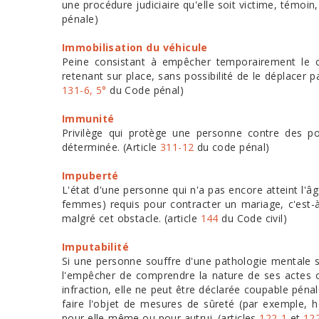
une procédure judiciaire qu'elle soit victime, témoi
pénale)
Immobilisation du véhicule
Peine consistant à empêcher temporairement le co
retenant sur place, sans possibilité de le déplacer
131-6, 5°
du Code pénal)
Immunité
Privilège qui protège une personne contre des po
déterminée. (Article
311-12
du code pénal)
Impuberté
L'état d'une personne qui n'a pas encore atteint l'â
femmes) requis pour contracter un mariage, c'est-à-
malgré cet obstacle. (article
144
du Code civil)
Imputabilité
Si une personne souffre d'une pathologie mentale 
l'empêcher de comprendre la nature de ses actes 
infraction, elle ne peut être déclarée coupable pén
faire l'objet de mesures de sûreté (par exemple, h
pour elle-même ou pour autrui. (articles
122-1
et
12