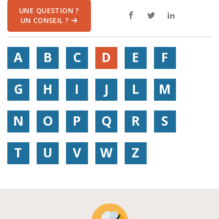
UNE QUESTION ?
UN CONSEIL ?
A
B
C
D
E
F
G
H
I
J
L
M
N
O
P
Q
R
S
T
U
V
W
Z