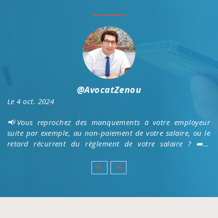
@AvocatZenou
Le 4 oct. 2024
📢Vous reprochez des manquements à votre employeur
suite par exemple, au non-paiement de votre salaire, ou le
retard récurrent du règlement de votre salaire ? ➡️Le
Cabinet Zenou vous détaille la procédure de prise d'acte.
👉https://cabinet-zenou.fr/actualites/droits-du-
salarie/comment-fonctionne-la-prise-d-acte.html
#prudhommes