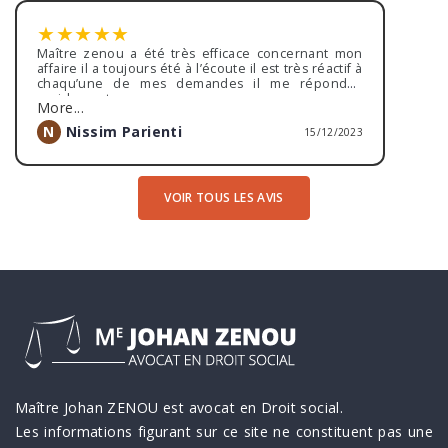
oratoire était de rigueur
★
★
★
★
★
Maître zenou a été très efficace concernant mon
affaire il a toujours été à l’écoute il est très réactif à
chaqu’une de mes demandes il me répondait
rapidement.
More...
Grâce à ces compétences j ai obtenu satisfaction
lors de mon procès
N
Nissim Parienti
15/12/2023
VOIR TOUS LES AVIS
Maître Johan ZENOU est avocat en Droit social.
Les informations figurant sur ce site ne constituent pas une