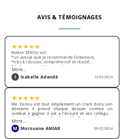
AVIS & TÉMOIGNAGES
★
★
★
★
★
Maître ZENOU est :
*un avocat que je recommande fortement,
*très à l'écoute, compréhensif et réactif,
*de bon conseil, bonne réception,
More...
*traitement de mon dossier avec beaucoup
d'efficacité,
I
Isabelle Adandé
15/02/2024
Pour conclure, je suis très satisfaite de la décision
finale prise : ancien employeur condamné.
Encore merci Maître ZENOU pour tout !
★
★
★
★
★
Me Zenou est tout simplement un crack dons son
domaine il prend chaque dossier comme un
combat à gagner il est a l'écoute et ses collègues
de travail c'est pareil sa boss Me Zenou a les reins
More...
sont solide pour les affaire complexes on a gagné
malgré la difficulté du dossier et ma position était
M
Morouane AMIAR
09/02/2024
plus que compliqué à démontrer il a su démontré
et a la barre préstence intelligence et maîtrise l'art