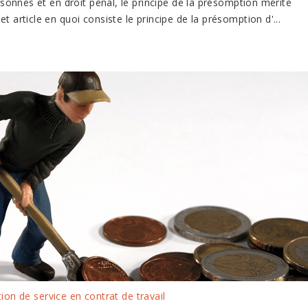
onnes et en droit pénal, le principe de la présomption mérite
t article en quoi consiste le principe de la présomption d'...
ion de service en contrat de travail