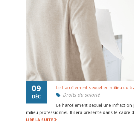
09
Le harcèlement sexuel en milieu du tra
Droits du salarié
DÉC
Le harcèlement sexuel une infraction 
milieu professionnel. Il sera présenté dans le cadre d
LIRE LA SUITE