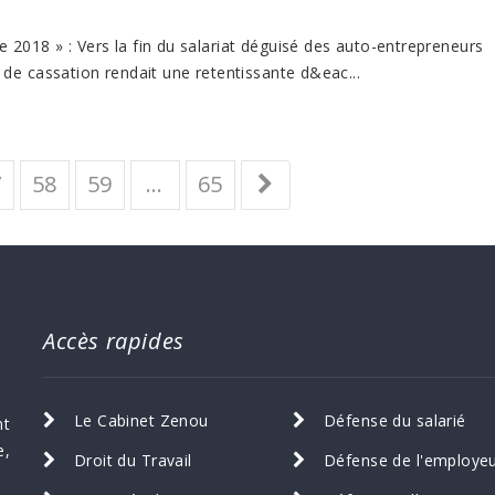
 2018 » : Vers la fin du salariat déguisé des auto-entrepreneurs
de cassation rendait une retentissante d&eac...
7
58
59
…
65
Accès rapides
Le Cabinet Zenou
Défense du salarié
nt
e,
Droit du Travail
Défense de l'employe