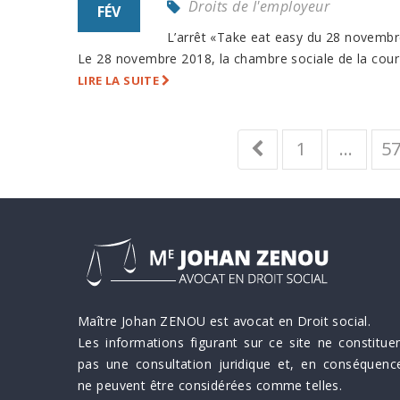
Droits de l'employeur
FÉV
L’arrêt «Take eat easy du 28 novembre
Le 28 novembre 2018, la chambre sociale de la cour 
LIRE LA SUITE
1
…
5
Maître Johan ZENOU est avocat en Droit social.
Les informations figurant sur ce site ne constitue
pas une consultation juridique et, en conséquenc
ne peuvent être considérées comme telles.