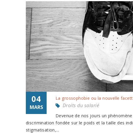
04
La grossophobie ou la nouvelle facett
Droits du salarié
MARS
Devenue de nos jours un phénomène r
discrimination fondée sur le poids et la taille des i
stigmatisation,...