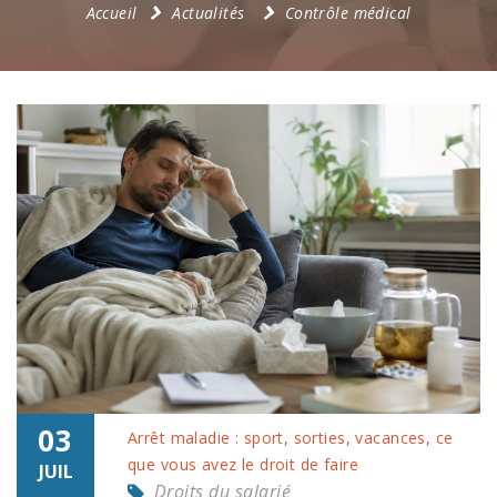
Accueil
Actualités
Contrôle médical
03
Arrêt maladie : sport, sorties, vacances, ce
que vous avez le droit de faire
JUIL
Droits du salarié