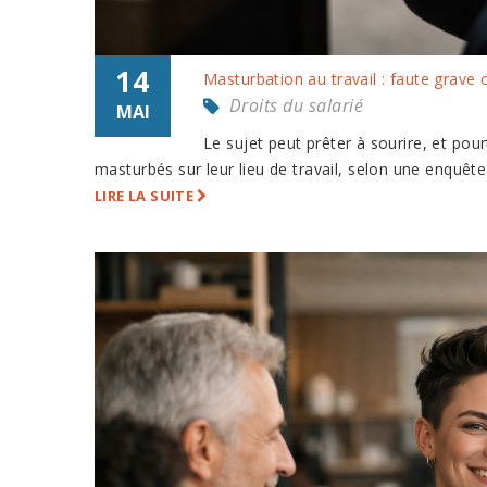
14
Masturbation au travail : faute grave o
Droits du salarié
MAI
Le sujet peut prêter à sourire, et pour
masturbés sur leur lieu de travail, selon une enquêt
LIRE LA SUITE