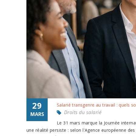
29
Salarié transgenre au travail : quels s
Droits du salarié
MARS
Le 31 mars marque la Journée internati
une réalité persiste : selon l'Agence européenne des