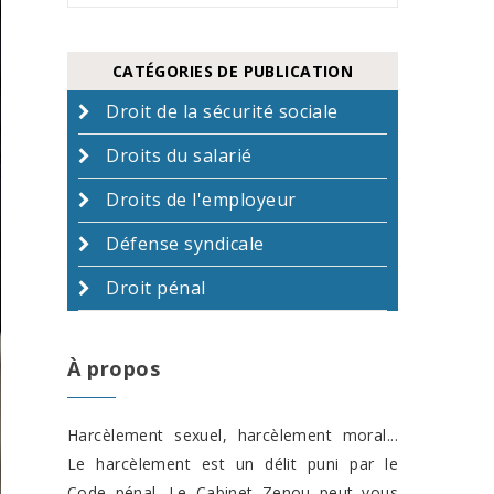
CATÉGORIES DE PUBLICATION
Droit de la sécurité sociale
Droits du salarié
Droits de l'employeur
Défense syndicale
Droit pénal
À propos
Harcèlement sexuel, harcèlement moral...
Le harcèlement est un délit puni par le
Code pénal. Le Cabinet Zenou peut vous