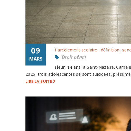
09
Harcèlement scolaire : définition, san
Droit pénal
MARS
Fleur, 14 ans, à Saint-Nazaire. Camél
2026, trois adolescentes se sont suicidées, présumée
LIRE LA SUITE