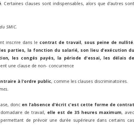
é
. Certaines clauses sont indispensables, alors que d’autres son
 du SMIC.
nt inscrire dans le
contrat de travail
,
sous peine de nullité
des parties, la fonction du salarié, son lieu d’exécution d
tion, les congés payés, la période d'essai, les délais d
ment une clause de non- concurrence
ntraire à l’ordre public
, comme les clauses discriminatoires.
mmes.
ase, donc
en l’absence d’écrit c’est cette forme de contra
bdomadaire de travail,
elle est de 35 heures maximum
, ave
et permettant de prévoir une durée supérieure dans certains ca