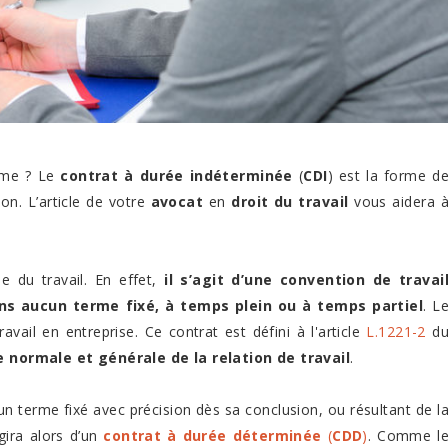
rme ? Le
contrat à durée indéterminée
(
CDI
) est la forme d
ion. L’article de votre
avocat
en
droit du travail
vous aidera 
e du travail. En effet,
il s’agit d’une convention de travai
ns aucun terme fixé, à temps plein ou à temps partiel
. L
vail en entreprise. Ce contrat est défini à l'article
L.1221-2
d
e normale et générale de la relation de travail
.
 terme fixé avec précision dès sa conclusion, ou résultant de l
agira alors d’un
contrat à durée déterminée
(
CDD
)
. Comme l