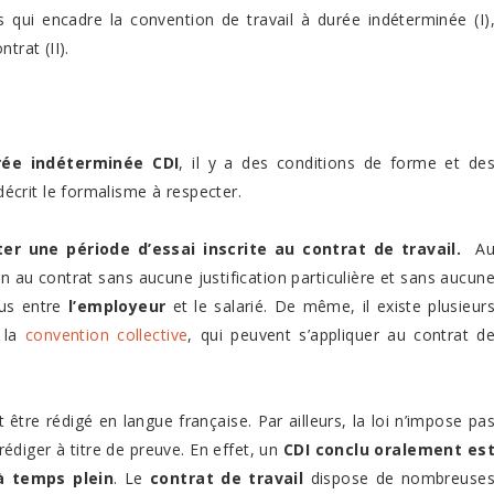
 qui encadre la convention de travail à durée indéterminée (I)
trat (II).
rée indéterminée CDI
, il y a des conditions de forme et de
écrit le formalisme à respecter.
ter une période d’essai inscrite au contrat de travail.
A
n au contrat sans aucune justification particulière et sans aucun
lus entre
l’employeur
et le salarié. De même, il existe plusieur
e la
convention collective
, qui peuvent s’appliquer au contrat d
 être rédigé en langue française. Par ailleurs, la loi n’impose pa
rédiger à titre de preuve. En effet, un
CDI conclu oralement es
 à temps plein
. Le
contrat de travail
dispose de nombreuse