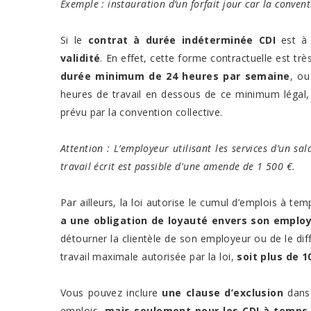
Exemple : instauration d’un forfait jour car la conventi
Si le
contrat à durée indéterminée CDI
est à 
validité
. En effet, cette forme contractuelle est trè
durée minimum de 24 heures par semaine
, ou
heures de travail en dessous de ce minimum légal,
prévu par la convention collective.
Attention : L’employeur utilisant les services d’un s
travail écrit est passible d'une amende de 1 500 €.
Par ailleurs, la loi autorise le cumul d’emplois à te
a une obligation de loyauté envers son emplo
détourner la clientèle de son employeur ou de le dif
travail maximale autorisée par la loi,
soit plus de 
Vous pouvez inclure
une clause d’exclusion
dans 
emplois,
mais seulement pour les CDI à temps