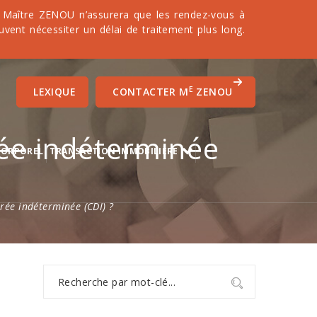
it. Maître ZENOU n’assurera que les rendez-vous à
uvent nécessiter un délai de traitement plus long.
E
LEXIQUE
CONTACTER M
ZENOU
ée indéterminée
CORPOREL
TRANSACTION IMMOBILIÈRE
rée indéterminée (CDI) ?