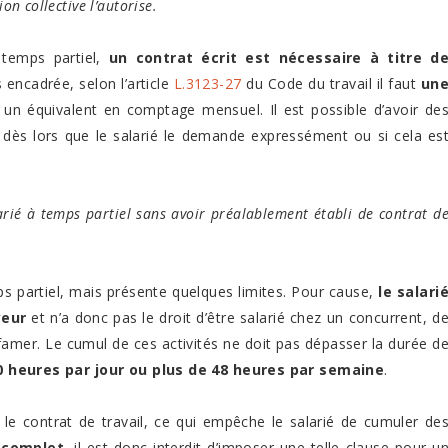
on collective l’autorise.
temps partiel,
un contrat écrit est nécessaire à titre d
s encadrée, selon l’article
L.3123-27
du Code du travail il faut
un
 un équivalent en comptage mensuel. Il est possible d’avoir de
 dès lors que le salarié le demande expressément ou si cela es
alarié à temps partiel sans avoir préalablement établi de contrat d
mps partiel, mais présente quelques limites. Pour cause,
le salari
yeur
et n’a donc pas le droit d’être salarié chez un concurrent, d
famer. Le cumul de ces activités ne doit pas dépasser la durée d
10 heures par jour ou plus de 48 heures par semaine
.
le contrat de travail, ce qui empêche le salarié de cumuler de
 complet
, il est donc interdit d’imposer une telle clause pour u