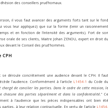
’adhésion des conseillers prud’homaux.
ersion, il vous faut avancer des arguments forts tant sur le fon
ui vous leur appliquez) que sur la forme (tenir un raisonnemen
 temps et en fonction de l’intensité des arguments). Fort de so
ense orale de ses clients, Maitre Johan ZENOU, expert en droit d
ieux devant le Conseil des prud'hommes.
le CPH
t se déroule concrètement une audience devant le CPH. Il fau
récède l’audience. Conformément à l’article
L1454-1
du Code d
 chargé de concilier les parties. Dans le cadre de cette mission, l
re chacune des parties séparément et dans la confidentialité.
” C
ment à l’audience que les pièces indispensables ont bien ét
rties, à leur relation contractuelle. En vertu de l’article
L1454