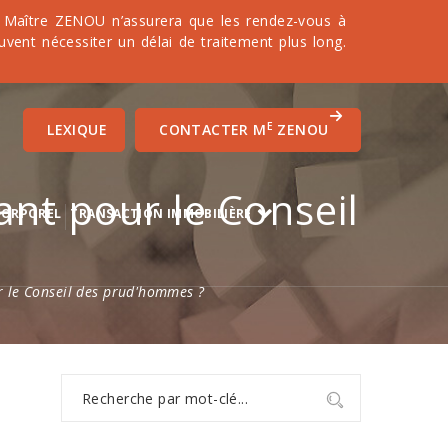
it. Maître ZENOU n’assurera que les rendez-vous à
uvent nécessiter un délai de traitement plus long.
E
LEXIQUE
CONTACTER M
ZENOU
nt pour le Conseil
CORPOREL
TRANSACTION IMMOBILIÈRE
 le Conseil des prud'hommes ?