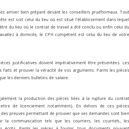
z arriver bien préparé devant les conseillers prud’homaux. Tou
e est soit celui du lieu où est situé l'établissement dans leque
ètre du lieu où le contrat de travail a été conclu ou enfin celui d
ravaillez à domicile, le CPH compétent est celui du lieu de votr
ièces justificatives doivent impérativement être présentées. Le
 faits et prouver la véracité de vos arguments. Parmi les pièce
 que les derniers bulletins de salaire.
galement la production des pièces liées à la rupture du contra
t lettre de licenciement notamment). En dehors de ces pièce
ble des preuves permettant de prouver que ses demandes sont bie
 la communication tels que les courriers, les courriels, le
 écrits. Parmi les pièces à fournir, tous documents pouvan