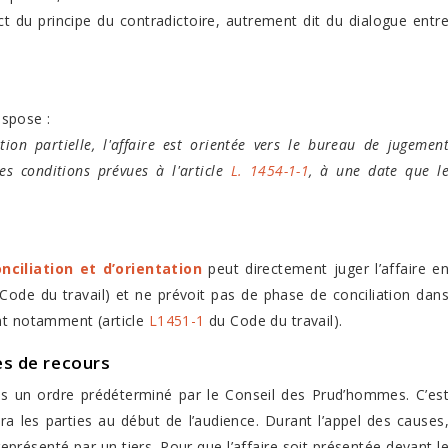
 du principe du contradictoire, autrement dit du dialogue entr
spose :
tion partielle, l'affaire est orientée vers le bureau de jugemen
es conditions prévues à l'article
L. 1454-1-1
, à une date que l
nciliation et d’orientation
peut directement juger l’affaire e
ode du travail) et ne prévoit pas de phase de conciliation dan
ent notamment (article
L1451-1
du Code du travail).
es de recours
dans un ordre prédéterminé par le Conseil des Prud’hommes. C’es
a les parties au début de l’audience. Durant l’appel des causes
 représenté par un tiers. Pour que l’affaire soit présentée devant l