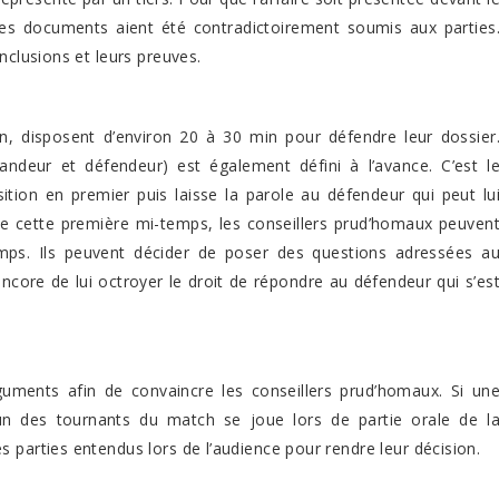
 des documents aient été contradictoirement soumis aux parties
nclusions et leurs preuves.
on, disposent d’environ 20 à 30 min pour défendre leur dossier
mandeur et défendeur) est également défini à l’avance. C’est l
ition en premier puis laisse la parole au défendeur qui peut lu
 de cette première mi-temps, les conseillers prud’homaux peuven
mps. Ils peuvent décider de poser des questions adressées a
core de lui octroyer le droit de répondre au défendeur qui s’es
uments afin de convaincre les conseillers prud’homaux. Si un
s, un des tournants du match se joue lors de partie orale de l
 parties entendus lors de l’audience pour rendre leur décision.