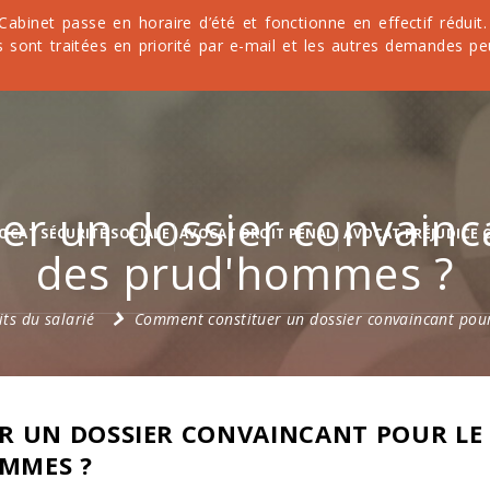
 Cabinet passe en horaire d’été et fonctionne en effectif rédu
 sont traitées en priorité par e-mail et les autres demandes pe
r un dossier convainca
OCAT SÉCURITÉ SOCIALE
AVOCAT DROIT PÉNAL
AVOCAT PRÉJUDICE 
des prud'hommes ?
its du salarié
Comment constituer un dossier convaincant pour
 UN DOSSIER CONVAINCANT POUR LE
OMMES ?