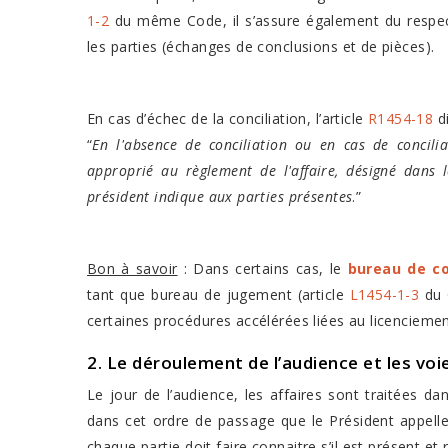
1-2
du même Code, il s’assure également du respect
les parties (échanges de conclusions et de pièces).
En cas d’échec de la conciliation, l’article
R1454-18
di
“
En l'absence de conciliation ou en cas de concilia
approprié au règlement de l'affaire, désigné dans l
président indique aux parties présentes
.”
Bon à savoir
: Dans certains cas, le
bureau de co
tant que bureau de jugement (article
L1454-1-3
du C
certaines procédures accélérées liées au licenciem
2. Le déroulement de l’audience et les voi
Le jour de l’audience, les affaires sont traitées 
dans cet ordre de passage que le Président appeller
chaque partie doit faire connaitre s’il est présent et