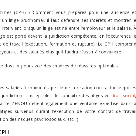
hommes (CPH) ? Comment vous préparez pour une audience e
un litige prud’homal, il faut défendre ses intérêts et montrer l
ntervient lorsqu’un litige est né entre l’employeur et le salarié. 
ige est porté devant la juridiction compétente, en l’occurrence l
t de travail (exécution, formation et rupture). Le CPH compren
eurs et des salariés élus qu’il faudra réussir à convaincre.
e dossier pour avoir des chances de réussites optimales.
 salariés à chaque étape clé de la relation contractuelle qui le
 juridictions susceptibles de connaître des litiges en
droit social
aitre ZENOU détient également une véritable expertise dans l
itiges survenus durant l’exécution de votre contrat de travai
tion des risques psychosociaux,
etc…
)
 CPH