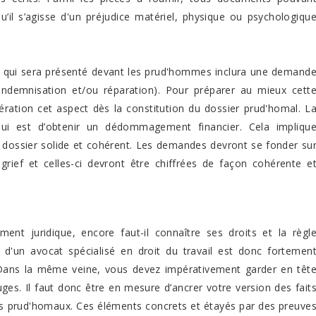
u’il s’agisse d'un préjudice matériel, physique ou psychologiqu
qui sera présenté devant les prud'hommes inclura une demand
ndemnisation et/ou réparation). Pour préparer au mieux cett
ération cet aspect dès la constitution du dossier prud'homal. L
 qui est d’obtenir un dédommagement financier. Cela impliqu
 dossier solide et cohérent. Les demandes devront se fonder su
 grief et celles-ci devront être chiffrées de façon cohérente e
nt juridique, encore faut-il connaître ses droits et la règl
d'un avocat spécialisé en droit du travail est donc fortemen
ans la même veine, vous devez impérativement garder en têt
uges. Il faut donc être en mesure d’ancrer votre version des fait
es prud'homaux. Ces éléments concrets et étayés par des preuve