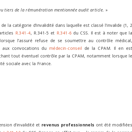
 au tiers de la rémunération mentionnée audit article.
»
de la catégorie d’invalidité dans laquelle est classé l’invalide (1, 
articles
R.341-4
, R.341-5 et
R.341-6
du CSS. Il est à noter que l
lorsque l’assuré refuse de se soumettre au contrôle médical
re aux convocations du
médecin-conseil
de la CPAM. Il en es
êchant tout éventuel contrôle par la CPAM, notamment lorsque l
té sociale avec la France.
nsion d’invalidité et
revenus professionnels
ont été modifiée