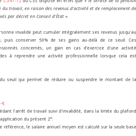
le
L.341-12
du CSS dispose en effet que «
le service de la pensio
e du travail, en raison des revenus d'activité et de remplacement d
ixés par décret en Conseil d'État
».
personne invalide peut cumuler intégralement ses revenus jusqu'a
té, puis conserver 50% de ses gains au-delà de ce seuil. Ce
sionnés concernés, un gain en cas d'exercice d'une activit
lides à reprendre une activité professionnelle lorsque cela es
u seuil qui permet de réduire ou suspendre le montant de l
-4
;
ant l'arrêt de travail suivi d'invalidité, dans la limite du plafon
'application du présent 2°:
e référence, le salaire annuel moyen est calculé sur la seule bas