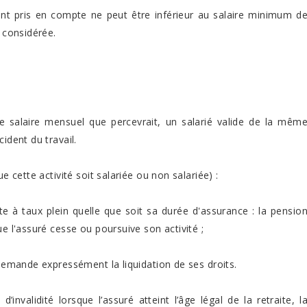
ant pris en compte ne peut être inférieur au salaire minimum d
e considérée.
le salaire mensuel que percevrait, un salarié valide de la mêm
ident du travail.
e cette activité soit salariée ou non salariée) :
ite à taux plein quelle que soit sa durée d'assurance : la pensio
ue l'assuré cesse ou poursuive son activité ;
 demande expressément la liquidation de ses droits.
’invalidité lorsque l’assuré atteint l’âge légal de la retraite, l