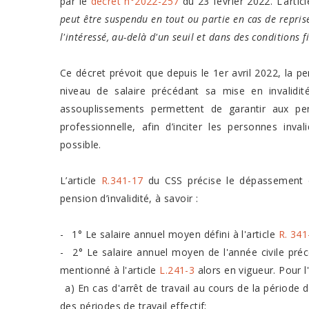
par le
décret n°2022-257
du 23 février 2022. L’artic
peut être suspendu en tout ou partie en cas de repris
l'intéressé, au-delà d'un seuil et dans des conditions f
Ce décret prévoit que depuis le 1er avril 2022, la 
niveau de salaire précédant sa mise en invalidi
assouplissements permettent de garantir aux pen
professionnelle, afin d’inciter les personnes inva
possible.
L’article
R.341-17
du CSS précise le dépassement d
pension d’invalidité, à savoir :
- 1° Le salaire annuel moyen défini à l'article
R. 341
- 2° Le salaire annuel moyen de l'année civile précéd
mentionné à l'article
L.241-3
alors en vigueur. Pour l
a) En cas d'arrêt de travail au cours de la période d
des périodes de travail effectif;