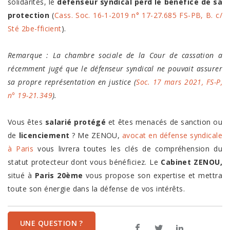
solidarités, le
défenseur syndical perd le bénéfice de sa
protection
(
Cass. Soc. 16-1-2019 n° 17-27.685 FS-PB, B. c/
Sté 2be-fficient
).
Remarque : La chambre sociale de la Cour de cassation a
récemment jugé que le défenseur syndical ne pouvait assurer
sa propre représentation en justice
(
Soc. 17 mars 2021, FS-P,
n° 19-21.349
).
Vous êtes
salarié protégé
et êtes menacés de sanction ou
de
licenciement
? Me ZENOU,
avocat en défense syndicale
à Paris
vous livrera toutes les clés de compréhension du
statut protecteur dont vous bénéficiez. Le
Cabinet ZENOU,
situé à
Paris
20ème
vous propose son expertise et mettra
toute son énergie dans la défense de vos intérêts.
UNE QUESTION ?