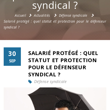
syndical ?
Accueil
Actualités
Défense syndicale
Salarié protégé : quel statut et protection pour le défenseur
syndical ?
30
SALARIÉ PROTÉGÉ : QUEL
STATUT ET PROTECTION
SEP
POUR LE DÉFENSEUR
SYNDICAL ?
Défense syndicale