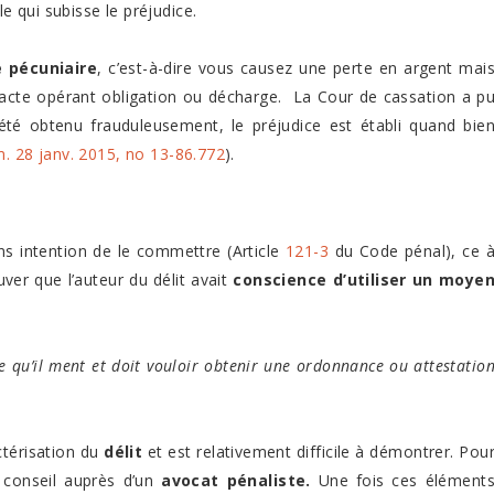
 qui subisse le préjudice.
e pécuniaire
, c’est-à-dire vous causez une perte en argent mai
acte opérant obligation ou décharge. La Cour de cassation a p
 été obtenu frauduleusement, le préjudice est établi quand bie
m. 28 janv. 2015, no 13-86.772
).
s intention de le commettre (Article
121-3
du Code pénal), ce 
uver que l’auteur du délit avait
conscience d’utiliser un moye
e qu’il ment et doit vouloir obtenir une ordonnance ou attestatio
ctérisation du
délit
et est relativement difficile à démontrer. Pou
z conseil auprès d’un
avocat
pénaliste.
Une fois ces élément