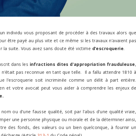
un individu vous proposant de procéder à des travaux alors qu
our être payé au plus vite et ce même si les travaux n’avaient pa
ar la suite. Vous avez sans doute été victime
d’escroquerie
.
nscrit dans les
infractions dites d’appropriation frauduleuse
e n’était pas reconnue en tant que telle. Il a fallu attendre 1810 
ue l’escroquerie soit incriminée comme un délit à part entière
 bien et votre avocat peut vous aider à comprendre les enjeux d
e.
x nom ou d'une fausse qualité, soit par l'abus d'une qualité vraie
omper une personne physique ou morale et de la déterminer ainsi
ttre des fonds, des valeurs ou un bien quelconque, à fournir u
 décharge (Article
313-1
du Code pénal).