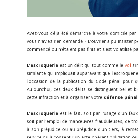
Avez-vous déjà été démarché à votre domicile par 
vous n’aviez rien demandé ? L’ouvrier a pu insister p
commencé ou n’étaient pas finis et s’est volatilisé p
L’escroquerie
est un délit qui tout comme le
vol
s’i
similarité qui impliquait auparavant que l’escroqueri
l’occasion de la publication du Code pénal pour q
Aujourd’hui, ces deux délits se distinguent bel et
cette infraction et à organiser votre
défense pénal
L’escroquerie
est le fait, soit par l'usage d'un fau
soit par l'emploi de manœuvres frauduleuses, de tr
à son préjudice ou au préjudice d'un tiers, à reme
service ou à consentir un acte opérant obligation ou