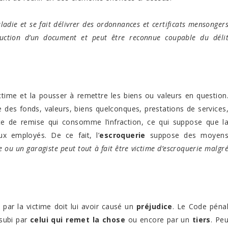
adie et se fait délivrer des ordonnances et certificats mensonger
uction d’un document et peut être reconnue coupable du déli
ctime et la pousser à remettre les biens ou valeurs en question
des fonds, valeurs, biens quelconques, prestations de services
te de remise qui consomme l’infraction, ce qui suppose que l
x employés. De ce fait, l’
escroquerie
suppose des moyen
e ou un garagiste peut tout à fait être victime d’escroquerie malgr
ar la victime doit lui avoir causé un
préjudice
. Le Code péna
 subi par
celui qui remet la chose
ou encore par un
tiers
. Pe