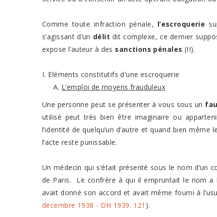
Comme toute infraction pénale,
l’escroquerie
sup
s’agissant d’un
délit
dit complexe, ce dernier suppose
expose l’auteur à des
sanctions pénales
(II).
I. Eléments constitutifs d'une escroquerie
L’emploi de moyens frauduleux
Une personne peut se présenter à vous sous un
fa
utilisé peut très bien être imaginaire ou apparten
l’identité de quelqu’un d’autre et quand bien même l
l’acte reste punissable.
Un médecin qui s’était présenté sous le nom d’un c
de Paris. Le confrère à qui il empruntait le nom a l
avait donné son accord et avait même fourni à l’u
décembre 1938 - DH 1939. 121
).