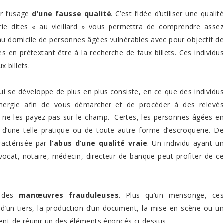
r l’usage
d’une fausse qualité
. C’est l’idée d’utiliser une qualit
rie dites « au vieillard » vous permettra de comprendre asse
t au domicile de personnes âgées vulnérables avec pour objectif d
 en prétextant être à la recherche de faux billets. Ces individu
x billets.
ui se développe de plus en plus consiste, en ce que des individu
nergie afin de vous démarcher et de procéder à des relevé
ne les payez pas sur le champ. Certes, les personnes âgées e
ri d’une telle pratique ou de toute autre forme d’escroquerie. D
ractérisée par
l’abus d’une qualité vraie
. Un individu ayant u
 avocat, notaire, médecin, directeur de banque peut profiter de c
r des
manœuvres frauduleuses
. Plus qu’un mensonge, ce
 d’un tiers, la production d’un document, la mise en scène ou u
ient de réunir un des éléments énoncés ci-dessus.